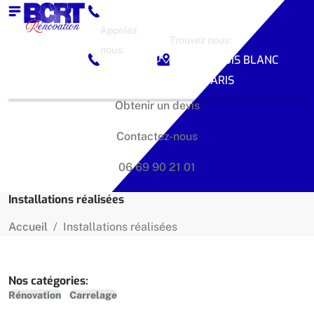
Appelez
Trouvez nous:
nous:
24 RUE LOUIS BLANC
06 69 90
75010 PARIS
21 01
Obtenir un devis
Contactez-nous
06 69 90 21 01
Installations réalisées
Accueil
Installations réalisées
Nos catégories:
Rénovation
Carrelage